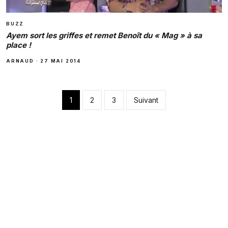
BUZZ
Ayem sort les griffes et remet Benoît du « Mag » à sa
place !
ARNAUD
·
27 MAI 2014
Pagination des pub
1
2
3
Suivant