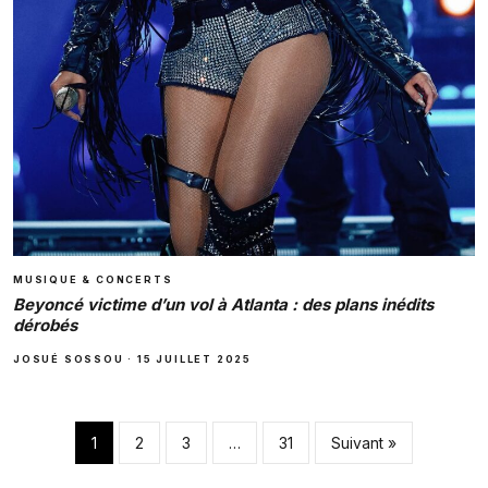
MUSIQUE & CONCERTS
Beyoncé victime d’un vol à Atlanta : des plans inédits
dérobés
JOSUÉ SOSSOU
·
15 JUILLET 2025
Pagination des pub
1
2
3
…
31
Suivant »