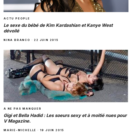
ACTU PEOPLE
Le sexe du bébé de Kim Kardashian et Kanye West
dévoilé
NINA BRANCO
·
22 JUIN 2015
A NE PAS MANQUER
Gigi et Bella Hadid : Les soeurs sexy et à moitié nues pour
V Magazine.
MARIE-MICHELLE
·
19 JUIN 2015