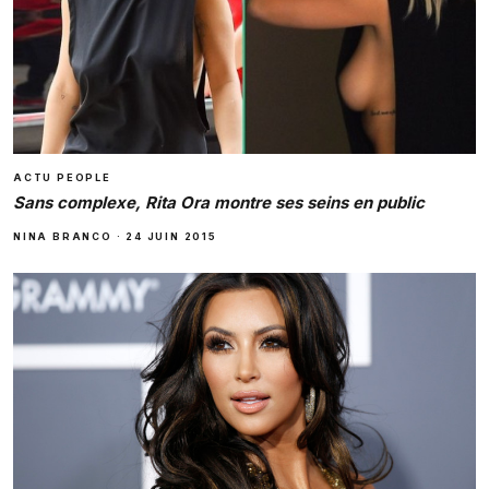
ACTU PEOPLE
Sans complexe, Rita Ora montre ses seins en public
NINA BRANCO
·
24 JUIN 2015