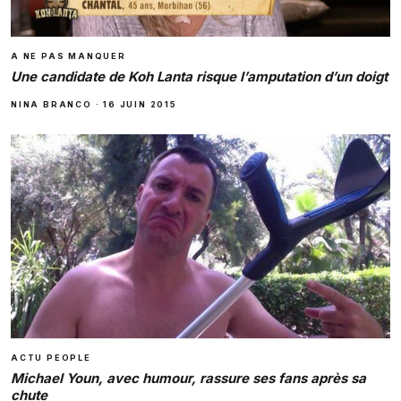
A NE PAS MANQUER
Une candidate de Koh Lanta risque l’amputation d’un doigt
NINA BRANCO
·
16 JUIN 2015
ACTU PEOPLE
Michael Youn, avec humour, rassure ses fans après sa
chute