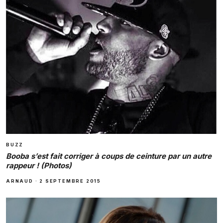
BUZZ
Booba s’est fait corriger à coups de ceinture par un autre
rappeur ! (Photos)
ARNAUD
·
2 SEPTEMBRE 2015