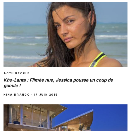
ACTU PEOPLE
Kho-Lanta : Filmée nue, Jessica pousse un coup de
gueule !
NINA BRANCO
·
17 JUIN 2015