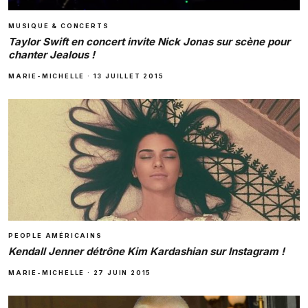
MUSIQUE & CONCERTS
Taylor Swift en concert invite Nick Jonas sur scène pour
chanter Jealous !
MARIE-MICHELLE
·
13 JUILLET 2015
PEOPLE AMÉRICAINS
Kendall Jenner détrône Kim Kardashian sur Instagram !
MARIE-MICHELLE
·
27 JUIN 2015