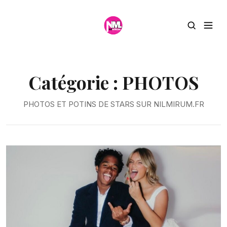
Catégorie :
PHOTOS
PHOTOS ET POTINS DE STARS SUR NILMIRUM.FR