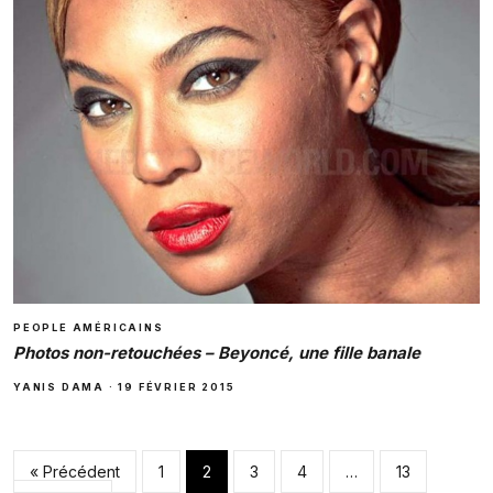
PEOPLE AMÉRICAINS
Photos non-retouchées – Beyoncé, une fille banale
YANIS DAMA
·
19 FÉVRIER 2015
Pagination des pub
« Précédent
1
2
3
4
…
13