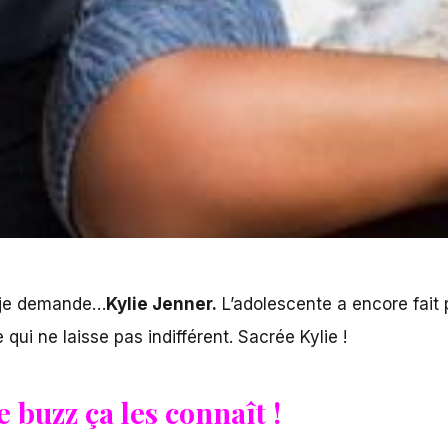
je demande…
Kylie Jenner.
L’adolescente a encore fait p
ui ne laisse pas indifférent. Sacrée Kylie !
 buzz ça les connaît !