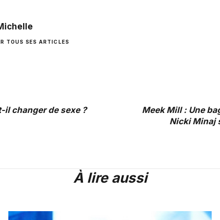
Michelle
IR TOUS SES ARTICLES
-il changer de sexe ?
Meek Mill : Une ba
Nicki Minaj 
À lire aussi