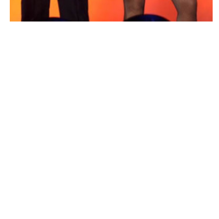
PEOPLE AMÉRICAINS
Jay-Z et Beyoncé poursuivis pour plagiat !
NINA BRANCO · 16 DÉCEMBRE 2014