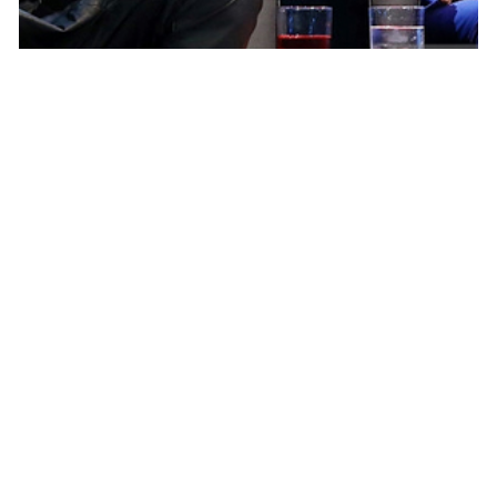
NEWS CÉLÉBRITÉ
Justin Bieber, son pote Snoop Dogg a aimé
se moquer de lui
YANIS DAMA · 16 MARS 2015