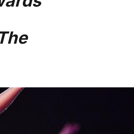
wards
The