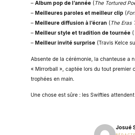
–
Album pop de l’année
(
The Tortured Po
–
Meilleures paroles et meilleur clip
(
For
–
Meilleure diffusion à l’écran
(
The Eras 
–
Meilleur style et tradition de tournée
(
–
Meilleur invité surprise
(Travis Kelce s
Absente de la cérémonie, la chanteuse a né
« Mirrorball », captée lors du tout premier
trophées en main.
Une chose est sûre : les Swifties attenden
Josué 
RÉDACTE