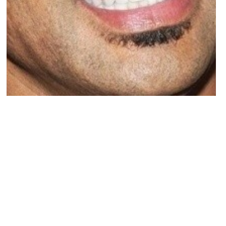
ACTU PEOPLE
Yannick Noah s’en prend au FN !
CHARLES L. · 4 MARS 2014