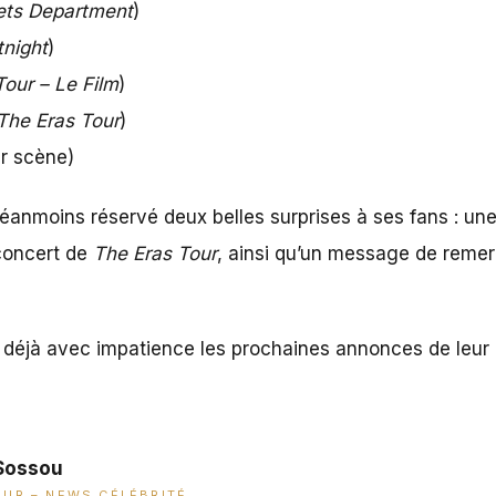
ets Department
)
tnight
)
Tour – Le Film
)
The Eras Tour
)
ur scène)
anmoins réservé deux belles surprises à ses fans : une
 concert de
The Eras Tour
, ainsi qu’un message de remer
t déjà avec impatience les prochaines annonces de leur i
Sossou
UR – NEWS CÉLÉBRITÉ