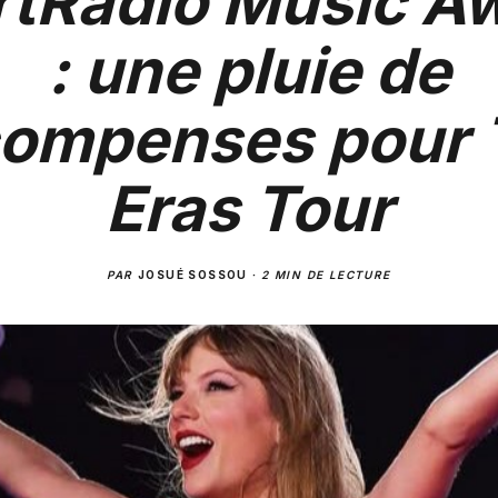
rtRadio Music A
: une pluie de
compenses pour 
Eras Tour
PAR
JOSUÉ SOSSOU
·
2 MIN DE LECTURE