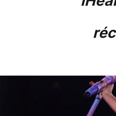
iHea
ré