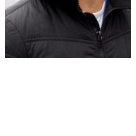
MUSIQUE & CONCERTS
David Hallyday signe son grand retour !
ARNAUD · 6 MAI 2014