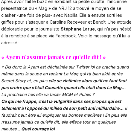
Après avoir fait le buzz en exhibant sa petite culotte
, l’ancienne
présentatrice du « Mag » de NRJ 12 a trouvé le moyen de se
clasher -une fois de plus- avec Nabilla
. Elle a ensuite sorti les
griffes pour
s’attaquer à Caroline Receveur et Benoît
. Une attitude
déplorable pour le journaliste
Stéphane Larue
, qui n’a pas hésité
à la remettre à sa place via Facebook. Voici le message qu’il lui a
adressé :
« Ayem n’assume jamais ce qu’elle dit ! »
« Dis donc la Ayem est déchaînée sur Twitter lol ça crache quand
même dans la soupe en taclant Le Mag qui l’a bien aidé après
Secret Story et, en plus
elle se victimise alors qu’il ne faut faut
pas croire que c’était Causette quand elle était dans Le Mag…
La prochaine fois elle va tacler MCM et Public ?
Ce qui me frappe, c’est la vulgarité dans ses propos qui est
tellement à l’opposé du milieu de son petit ami milliardaire…
Il
faudrait peut être lui expliquer les bonnes manières ! En plus elle
n’assume jamais ce qu’elle dit, elle efface tout en quelques
minutes…
Quel courage lol