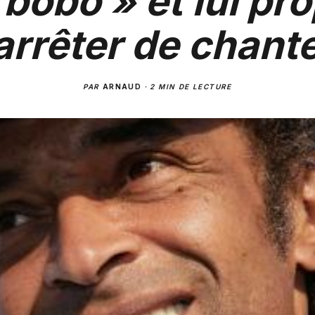
 bobo » et lui pr
arrêter de chante
PAR
ARNAUD
·
2 MIN DE LECTURE