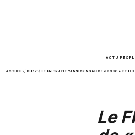
ACTU PEOPL
ACCUEIL
›
BUZZ
›
LE FN TRAITE YANNICK NOAH DE « BOBO » ET LU
Le F