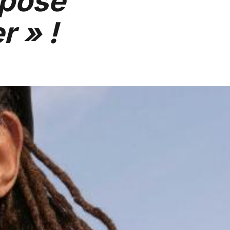
opose
r » !