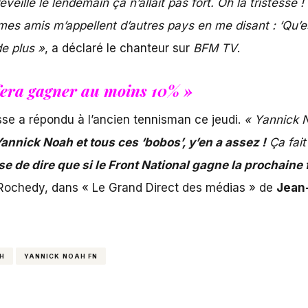
veillé le lendemain ça n’allait pas fort. Oh la tristesse !
 mes amis m’appellent d’autres pays en me disant : ‘Qu’
de plus »
, a déclaré le chanteur sur
BFM TV
.
 fera gagner au moins 10% »
sse a répondu à l’ancien tennisman ce jeudi.
« Yannick N
annick Noah et tous ces ‘bobos’, y’en a assez !
Ça fait 
se de dire que si le Front National gagne la prochaine f
n Rochedy, dans « Le Grand Direct des médias » de
Jean
AH
YANNICK NOAH FN