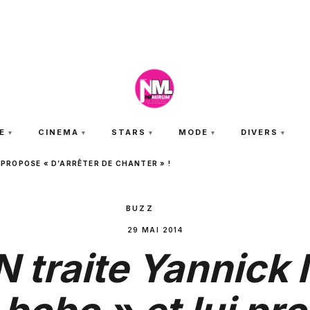
JEUDI 6 AOÛT 2026
E
CINEMA
STARS
MODE
DIVERS
I PROPOSE « D’ARRÊTER DE CHANTER » !
BUZZ
29 MAI 2014
N traite Yannick