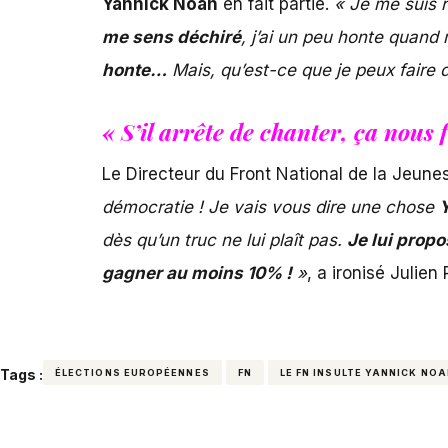
Yannick Noah
en fait partie.
« Je me suis ré
me sens déchiré
, j’ai un peu honte quand
honte…
Mais, qu’est-ce que je peux faire 
« S’il arrête de chanter, ça nous
Le Directeur du Front National de la Jeune
démocratie ! Je vais vous dire une chose
Y
dès qu’un truc ne lui plaît pas.
Je lui propo
gagner au moins 10% !
»
, a ironisé Julie
Tags :
ÉLECTIONS EUROPÉENNES
FN
LE FN INSULTE YANNICK NO