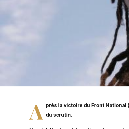
Après la victoire du Front National (FN) lors des électi
A
près la victoire du Front National
du scrutin.