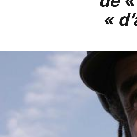
de «
« d’