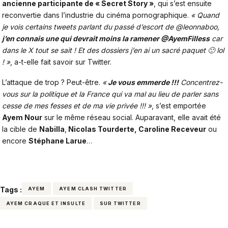
ancienne participante de « Secret Story »
, qui s’est ensuite
reconvertie dans l’industrie du cinéma pornographique.
« Quand
je vois certains tweets parlant du passé d’escort de @leonnaboo,
j’en connais une qui devrait moins la ramener @AyemFilless
car
dans le X tout se sait ! Et des dossiers j’en ai un sacré paquet 🙂 lol
! »
, a-t-elle fait savoir sur Twitter.
L’attaque de trop ? Peut-être.
«
Je vous emmerde !!!
Concentrez-
vous sur la politique et la France qui va mal au lieu de parler sans
cesse de mes fesses et de ma vie privée !!! »
, s’est emportée
Ayem Nour
sur le même réseau social. Auparavant, elle avait été
la cible de
Nabilla
,
Nicolas Tourderte, Caroline Receveur
ou
encore
Stéphane Larue
…
Tags :
AYEM
AYEM CLASH TWITTER
AYEM CRAQUE ET INSULTE
SUR TWITTER