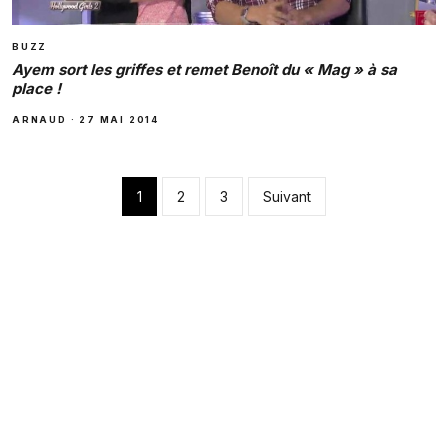
BUZZ
Ayem sort les griffes et remet Benoît du « Mag » à sa
place !
ARNAUD
·
27 MAI 2014
Pagination des pub
1
2
3
Suivant