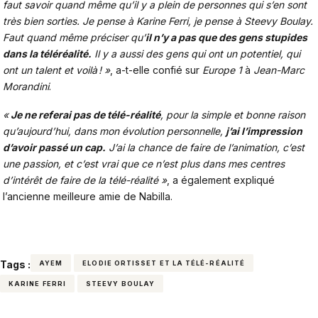
faut savoir quand même qu’il y a plein de personnes qui s’en sont
très bien sorties. Je pense à Karine Ferri, je pense à Steevy Boulay.
Faut quand même préci­ser qu’
il n’y a pas que des gens stupides
dans la télé­réa­lité.
Il y a aussi des gens qui ont un poten­tiel, qui
ont un talent et voilà ! »
, a-t-elle confié sur
Europe 1
à
Jean-Marc
Morandini
.
«
Je ne referai pas de télé-réalité
, pour la simple et bonne raison
qu’aujourd’hui, dans mon évolution personnelle,
j’ai l’impression
d’avoir passé un cap.
J’ai la chance de faire de l’animation, c’est
une passion, et c’est vrai que ce n’est plus dans mes centres
d’intérêt de faire de la télé-réalité »
, a également expliqué
l’ancienne meilleure amie de Nabilla.
Tags :
AYEM
ELODIE ORTISSET ET LA TÉLÉ-RÉALITÉ
KARINE FERRI
STEEVY BOULAY