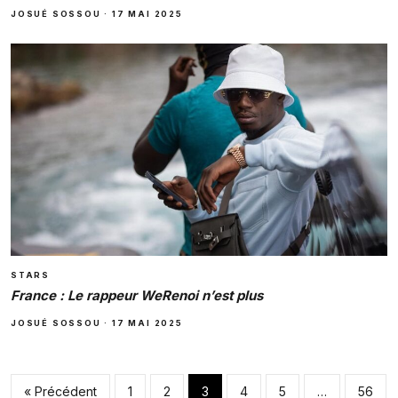
JOSUÉ SOSSOU
·
17 MAI 2025
STARS
France : Le rappeur WeRenoi n’est plus
JOSUÉ SOSSOU
·
17 MAI 2025
Pagination des pub
« Précédent
1
2
3
4
5
…
56