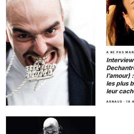
ARNAUD
·
31 MAI 2014
A NE PAS MA
Interview
Dechantr
l’amour) 
les plus 
leur cach
ARNAUD
·
19 
A NE PAS MANQUER
Exclu – Yoshi : « Je voyage
plus grâce à la musique que