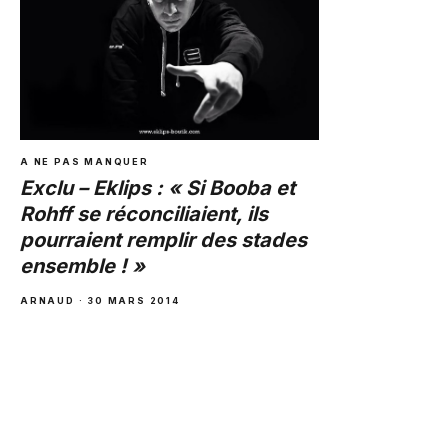
pour mes vacances
personnelles »
ARNAUD
·
30 AVRIL 2014
A NE PAS MANQUER
Exclu – Eklips : « Si Booba et
Rohff se réconciliaient, ils
pourraient remplir des stades
ensemble ! »
ARNAUD
·
30 MARS 2014