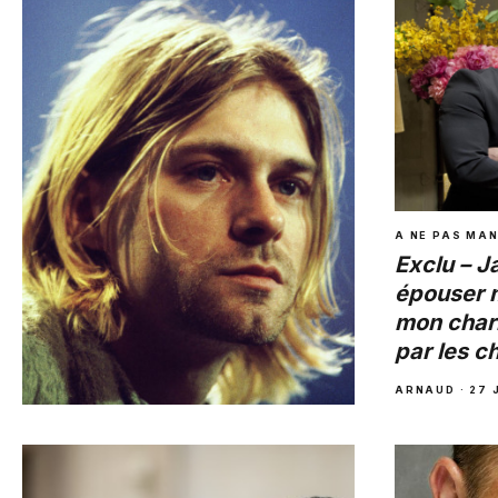
Gad Elmaleh : La scène, un
remède efficace contre la
timidité
MARIE-MICHELLE
·
11 MAI 2015
A NE PAS MA
Exclu – J
épouser m
mon charis
par les c
ARNAUD
·
27 
INTERVIEWS
Frances Bean Cobain se
trouve la même voix que Kurt