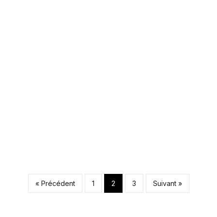
Maïtena Biraben et 
Sophie Lapix »
ARNAUD
·
17 AVRIL 2014
Pagination d
« Précédent
1
2
3
Suivant »