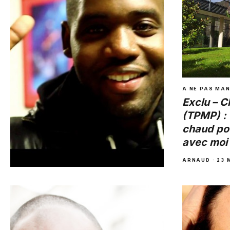
ARNAUD
·
30 JUIN 2014
A NE PAS MA
Exclu – C
(TPMP) : 
chaud pou
avec moi 
ARNAUD
·
23 
A NE PAS MANQUER
Exclu – Nakk Mendosa : « Je
fais ce que je sais faire, je n’ai
pas envie de tricher »