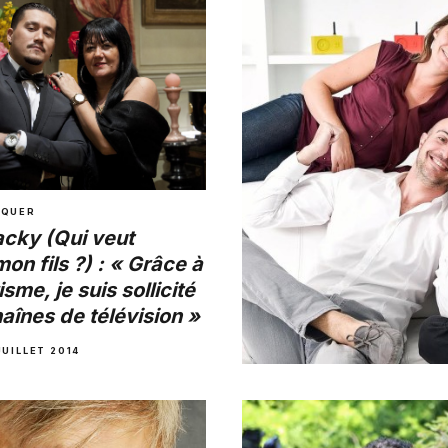
Les Anges 7 : Le cou
Thibault et Shanna v
MARIE-MICHELLE
·
30 AVRIL 20
NQUER
acky (Qui veut
on fils ?) : « Grâce à
me, je suis sollicité
haînes de télévision »
JUILLET 2014
A NE PAS MANQUER
Exclu – Laurent Argeli
Enora Malagré est pl