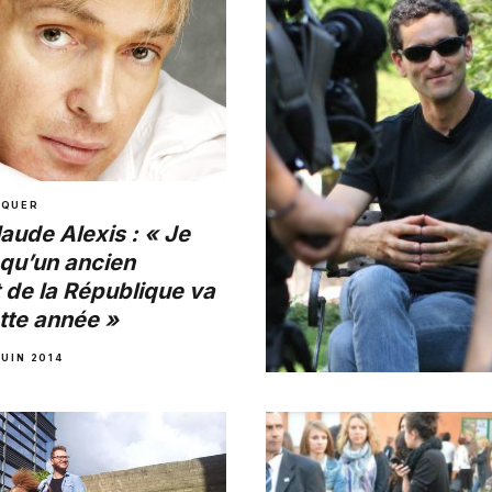
impopulaire que popu
ARNAUD
·
20 JUILLET 2014
NQUER
laude Alexis : « Je
qu’un ancien
 de la République va
tte année »
JUIN 2014
A NE PAS MANQUER
Exclu – Jean-Claude E
« Tous les coups son
pour éliminer Dieudo