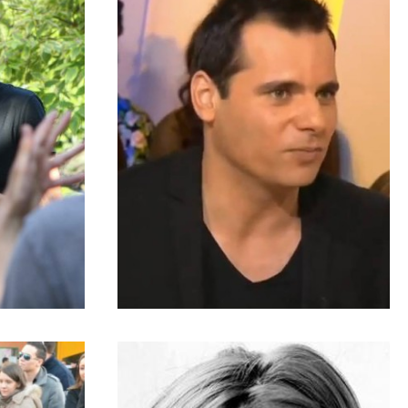
laire »
la main »
ARNAUD
·
8 JUILLET 2014
A NE PAS MANQUER
lfassi :
Exclu – Stéphane Larue : « On
t permis
arrive au bout du produit
nné ! »
Nabilla »