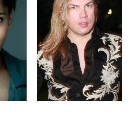
ARNAUD
·
13 MAI 2014
A NE PAS MANQUER
veau :
Exclu – Christophe Guillarmé :
es de
« Je me suis occupé de Julie