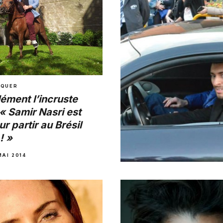
ARNAUD
·
16 JUIN 2014
NQUER
lément l’incruste
« Samir Nasri est
r partir au Brésil
! »
MAI 2014
A NE PAS MANQUER
Exclu – Samir Benzem
« Avec ou sans la tél
business existeraient