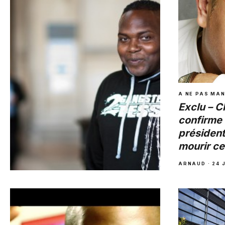
Cobain, son père
MARIE-MICHELLE
·
10 AVRIL 2015
A NE PAS MA
Exclu – C
confirme 
président
mourir ce
ARNAUD
·
24 
A NE PAS MANQUER
Exclu – Cortex : « Marine Le
Pen a baissé les yeux devant
moi »