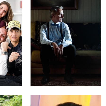
ple
Charlie Hebdo : Luz ne
a bien
dessinera plus Mahomet
15
MARIE-MICHELLE
·
30 AVRIL 2015
A NE PAS MANQUER
er : «
Exclu – Laurent Petitguillaume
us
: « Nagui et Arthur m’ont tendu