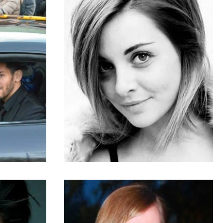
ARNAUD
·
10 JUIN 2014
A NE PAS MANQUER
a :
Exclu – Priscilla Betti : « Faire
é, mes
ce que j’aime me permet de
 »
durer »