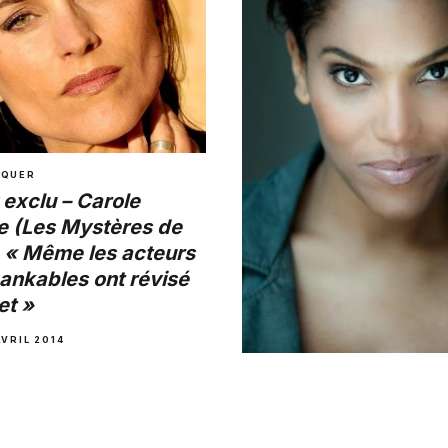
ARNAUD
·
16 MAI 2014
NQUER
 exclu – Carole
e (Les Mystères de
: « Même les acteurs
bankables ont révisé
et »
AVRIL 2014
A NE PAS MANQUER
Exclu – Audrey Chau
« J’apprécie les styl