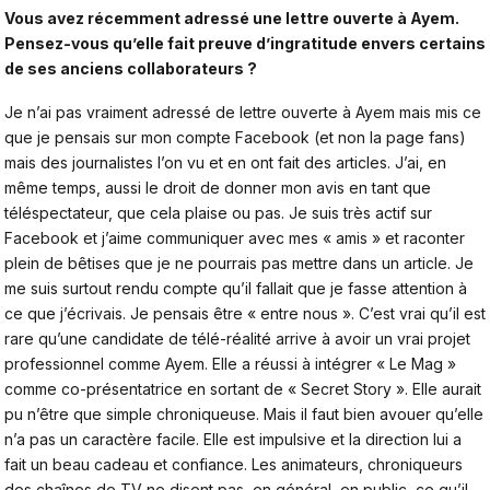
Vous avez récemment adressé une lettre ouverte à Ayem.
Pensez-vous qu’elle fait preuve d’ingratitude envers certains
de ses anciens collaborateurs ?
Je n’ai pas vraiment adressé de lettre ouverte à Ayem mais mis ce
que je pensais sur
mon compte Facebook
(et non la page fans)
mais des journalistes l’on vu et en ont fait des articles. J’ai, en
même temps, aussi le droit de donner mon avis en tant que
téléspectateur, que cela plaise ou pas. Je suis très actif sur
Facebook et j’aime communiquer avec mes « amis » et raconter
plein de bêtises que je ne pourrais pas mettre dans un article. Je
me suis surtout rendu compte qu’il fallait que je fasse attention à
ce que j’écrivais. Je pensais être « entre nous ». C’est vrai qu’il est
rare qu’une candidate de télé-réalité arrive à avoir un vrai projet
professionnel comme Ayem. Elle a réussi à intégrer « Le Mag »
comme co-présentatrice en sortant de « Secret Story ». Elle aurait
pu n’être que simple chroniqueuse. Mais il faut bien avouer qu’elle
n’a pas un caractère facile. Elle est impulsive et la direction lui a
fait un beau cadeau et confiance. Les animateurs, chroniqueurs
des chaînes de TV ne disent pas, en général, en public, ce qu’il