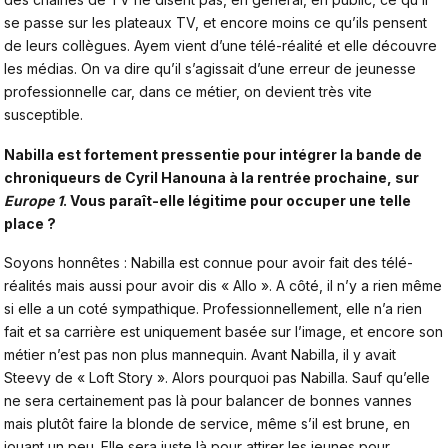
se passe sur les plateaux TV, et encore moins ce qu’ils pensent
de leurs collègues. Ayem vient d’une télé-réalité et elle découvre
les médias. On va dire qu’il s’agissait d’une erreur de jeunesse
professionnelle car, dans ce métier, on devient très vite
susceptible.
Nabilla est fortement pressentie pour intégrer la bande de
chroniqueurs de Cyril Hanouna à la rentrée prochaine
, sur
Europe 1
. Vous paraît-elle légitime pour occuper une telle
place ?
Soyons honnêtes : Nabilla est connue pour avoir fait des télé-
réalités mais aussi pour avoir dis « Allo ». A côté, il n’y a rien même
si elle a un coté sympathique. Professionnellement, elle n’a rien
fait et sa carrière est uniquement basée sur l’image, et encore son
métier n’est pas non plus mannequin. Avant Nabilla, il y avait
Steevy de « Loft Story ». Alors pourquoi pas Nabilla. Sauf qu’elle
ne sera certainement pas là pour balancer de bonnes vannes
mais plutôt faire la blonde de service, même s’il est brune, en
jouant un peu. Elle sera juste là pour attirer les jeunes pour