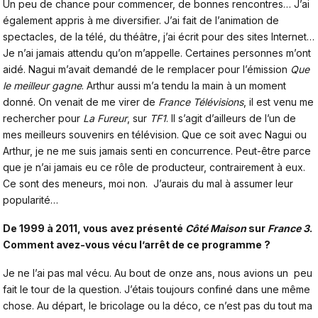
Un peu de chance pour commencer, de bonnes rencontres… J’ai
également appris à me diversifier. J’ai fait de l’animation de
spectacles, de la télé, du théâtre, j’ai écrit pour des sites Internet…
Je n’ai jamais attendu qu’on m’appelle. Certaines personnes m’ont
aidé. Nagui m’avait demandé de le remplacer pour l’émission
Que
le meilleur gagne
. Arthur aussi m’a tendu la main à un moment
donné. On venait de me virer de
France Télévisions
, il est venu me
rechercher pour
La Fureur
, sur
TF1
. Il s’agit d’ailleurs de l’un de
mes meilleurs souvenirs en télévision. Que ce soit avec
Nagui
ou
Arthur
, je ne me suis jamais senti en concurrence. Peut-être parce
que je n’ai jamais eu ce rôle de producteur, contrairement à eux.
Ce sont des meneurs, moi non. J’aurais du mal à assumer leur
popularité…
De 1999 à 2011, vous avez présenté
Côté Maison
sur
France 3
.
Comment avez-vous vécu l’arrêt de ce programme ?
Je ne l’ai pas mal vécu. Au bout de onze ans, nous avions un peu
fait le tour de la question. J’étais toujours confiné dans une même
chose. Au départ, le bricolage ou la déco, ce n’est pas du tout ma