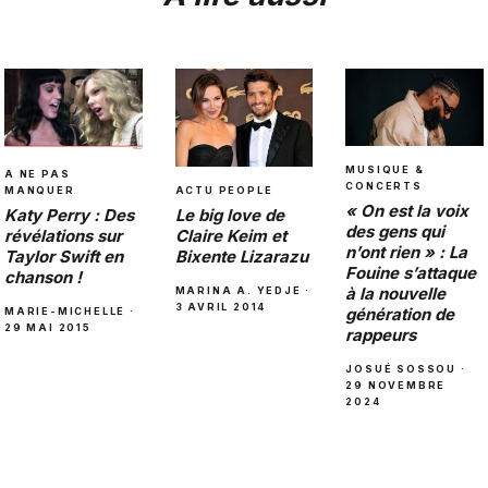
MUSIQUE &
A NE PAS
CONCERTS
MANQUER
ACTU PEOPLE
« On est la voix
Katy Perry : Des
Le big love de
des gens qui
révélations sur
Claire Keim et
n’ont rien » : La
Taylor Swift en
Bixente Lizarazu
Fouine s’attaque
chanson !
à la nouvelle
MARINA A. YEDJE ·
3 AVRIL 2014
génération de
MARIE-MICHELLE ·
29 MAI 2015
rappeurs
JOSUÉ SOSSOU ·
29 NOVEMBRE
2024