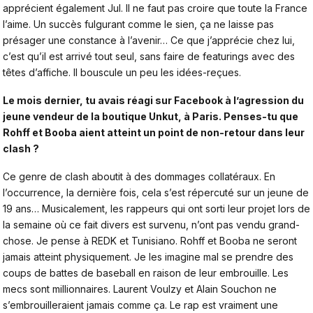
apprécient également Jul. Il ne faut pas croire que toute la France
l’aime. Un succès fulgurant comme le sien, ça ne laisse pas
présager une constance à l’avenir… Ce que j’apprécie chez lui,
c’est qu’il est arrivé tout seul, sans faire de featurings avec des
têtes d’affiche. Il bouscule un peu les idées-reçues.
Le mois dernier, tu avais réagi sur
Facebook
à l’agression du
jeune vendeur de la boutique Unkut, à Paris. Penses-tu que
Rohff et Booba
aient atteint un point de non-retour dans leur
clash ?
Ce genre de clash aboutit à des dommages collatéraux. En
l’occurrence, la dernière fois, cela s’est répercuté sur un jeune de
19 ans… Musicalement, les rappeurs qui ont sorti leur projet lors de
la semaine où ce fait divers est survenu, n’ont pas vendu grand-
chose. Je pense à REDK et Tunisiano. Rohff et Booba ne seront
jamais atteint physiquement. Je les imagine mal se prendre des
coups de battes de baseball en raison de leur embrouille. Les
mecs sont millionnaires. Laurent Voulzy et Alain Souchon ne
s’embrouilleraient jamais comme ça. Le rap est vraiment une