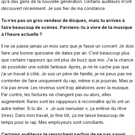
qu’à des gens de la nouvelle génération. Certains auditeurs m’ont
découvert récemment. Je suis fier de ma constance.
Tu n’es pas un gros vendeur de disques, mais tu arrives à
faire beaucoup de scènes. Parviens-tu à vivre de ta musique
à l’heure actuelle ?
Il ne se passe jamais un mois sans que je fasse un concert. Je dois
faire une bonne quinzaine de dates par an. C’est beaucoup plus
que certains rappeurs qui ont plus de buzz que moi. J’ai la chance
de posséder une solide fanbase. Après, je ne te cache pas que
j’ai un travail à côté. Je suis un père de famille, je ne peux pas me
contenter de faire uniquement du rap, même si je pourrais. Mais je
n’ai pas envie. Les revenus sont trop aléatoires avec la musique.
Par contre, les factures ne changent pas ou alors, elles
augmentent. Rares sont les rapppeurs à reconnaître qu’ils ont un
autre métier. Si tu dis :
« Je suis menuisier »
, ça enlève du rêve
(rires). Dans mon travail, je finis tôt, ça me laisse beaucoup de
temps pour le rap. Mes employeurs sont conciliants.
Certains auditeurs te reprochent parfois de ne pas savoir