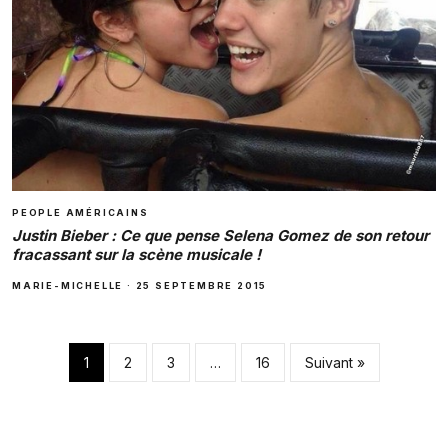
PEOPLE AMÉRICAINS
Justin Bieber : Ce que pense Selena Gomez de son retour
fracassant sur la scène musicale !
MARIE-MICHELLE
·
25 SEPTEMBRE 2015
Pagination des pub
1
2
3
…
16
Suivant »