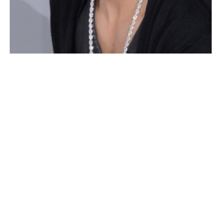
ACTU PEOPLE
Justin Bieber affirme sa foi en Dieu !
NINA BRANCO · 10 MAI 2014