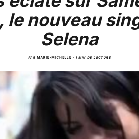
s’éclate sur Sam
, le nouveau sing
Selena
PAR
MARIE-MICHELLE
·
1 MIN DE LECTURE