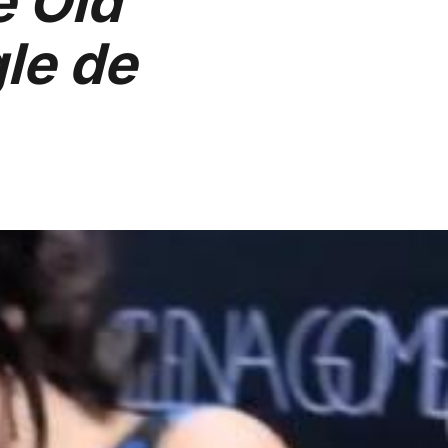
e Old
le de