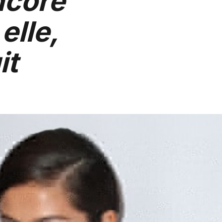
ncore
elle,
it