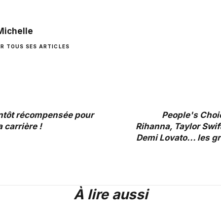
Michelle
IR TOUS SES ARTICLES
ntôt récompensée pour
People's Choi
 carrière !
Rihanna, Taylor Swif
Demi Lovato... les 
À lire aussi