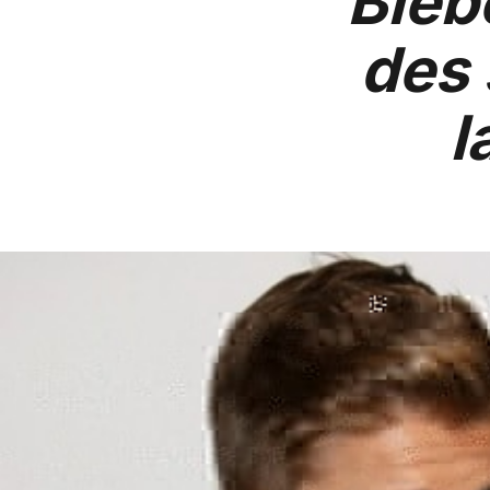
Bieb
des 
l