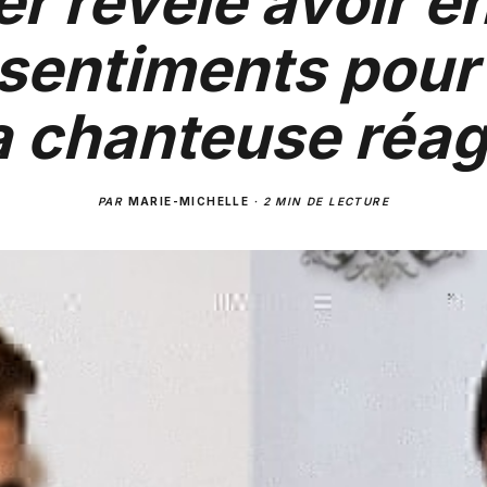
er révèle avoir e
sentiments pour 
a chanteuse réag
PAR
MARIE-MICHELLE
·
2 MIN DE LECTURE