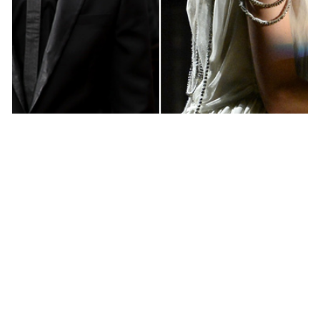
MUSIQUE & CONCERTS
1989 Tour : Taylor Swift reçoit cette fois…
Wiz Khalifa
MARIE-MICHELLE · 10 SEPTEMBRE 2015