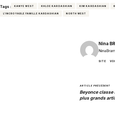
Tags :
KANYE WEST
KHLOE KARDASHIAN
KIM KARDASHIAN
L'INCROYABLE FAMILLE KARDASHIAN
NORTH WEST
Nina B
NinaBram
SITE
VO
ARTICLE PRÉCÉDENT
Beyonce classe 
plus grands arti