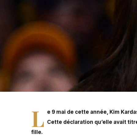
Le 9 mai de cette année, Kim Kardashian a publié sur so
my mind », s'avère être la réponse d'un commentaire raci
L
e 9 mai de cette année,
Kim Karda
Cette déclaration qu’elle avait ti
fille.