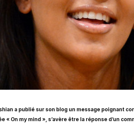
n blog un message poignant contre le racisme et la discr
ste dont a été victime sa fille.
shian
a publié sur son blog un message poignant cont
trée « On my mind », s’avère être la réponse d’un com