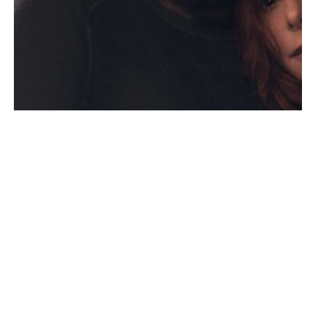
MUSIQUE & CONCERTS
Avec Mylène Farmer, Sting s’est montré
« très gentil »
ARNAUD · 24 SEPTEMBRE 2015