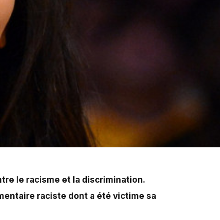
imination. Cette déclaration qu’elle avait titrée « On
re le racisme et la discrimination.
mentaire raciste dont a été victime sa