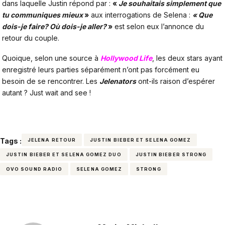
dans laquelle Justin répond par :
«
Je souhaitais simplement que
tu communiques mieux
»
aux interrogations de Selena :
« Que
dois-je faire? Où dois-je aller?
»
est selon eux l’annonce du
retour du couple.
Quoique, selon une source à
Hollywood Life
, les deux stars ayant
enregistré leurs parties séparément n’ont pas forcément eu
besoin de se rencontrer. Les
Jelenators
ont-ils raison d’espérer
autant ? Just wait and see !
Tags :
JELENA RETOUR
JUSTIN BIEBER ET SELENA GOMEZ
JUSTIN BIEBER ET SELENA GOMEZ DUO
JUSTIN BIEBER STRONG
OVO SOUND RADIO
SELENA GOMEZ
STRONG