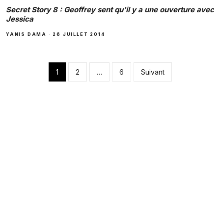
Secret Story 8 : Geoffrey sent qu’il y a une ouverture avec
Jessica
YANIS DAMA
·
26 JUILLET 2014
Pagination des pub
1
2
…
6
Suivant