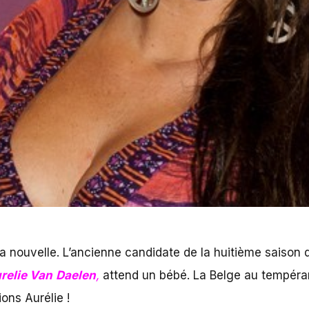
 nouvelle. L’ancienne candidate de la huitième saison de
relie Van
Daelen
,
attend un bébé. La Belge au tempéram
ions Aurélie !