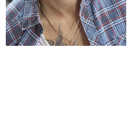
NEWS PEOPLE FRANÇAIS ET POTINS DES STARS
One Directions, Harry Styles va-t-il
claquer la porte ?
NINA BRANCO · 15 JUILLET 2014