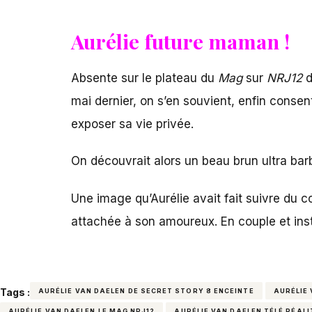
Aurélie future maman !
Absente sur le plateau du
Mag
sur
NRJ12
d
mai dernier, on s’en souvient, enfin consent
exposer sa vie privée.
On découvrait alors un beau brun ultra bar
Une image qu’Aurélie avait fait suivre du 
attachée à son amoureux. En couple et insta
Tags :
AURÉLIE VAN DAELEN DE SECRET STORY 8 ENCEINTE
AURÉLIE 
AURÉLIE VAN DAELEN LE MAG NRJ12
AURÉLIE VAN DAELEN TÉLÉ RÉALI