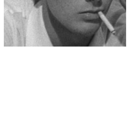
NEWS PEOPLE FRANÇAIS ET POTINS DES STARS
Alain Delon : un hommage public prévu en
novembre, Anthony Delon clarifie les
rumeurs
JOSUÉ SOSSOU · 20 SEPTEMBRE 2024