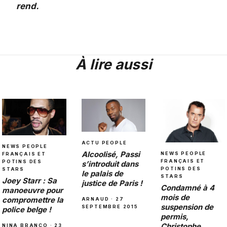
rend.
À lire aussi
ACTU PEOPLE
NEWS PEOPLE
Alcoolisé, Passi
NEWS PEOPLE
FRANÇAIS ET
FRANÇAIS ET
POTINS DES
s’introduit dans
POTINS DES
STARS
le palais de
STARS
Joey Starr : Sa
justice de Paris !
Condamné à 4
manoeuvre pour
mois de
compromettre la
ARNAUD · 27
suspension de
SEPTEMBRE 2015
police belge !
permis,
Christophe
NINA BRANCO · 23