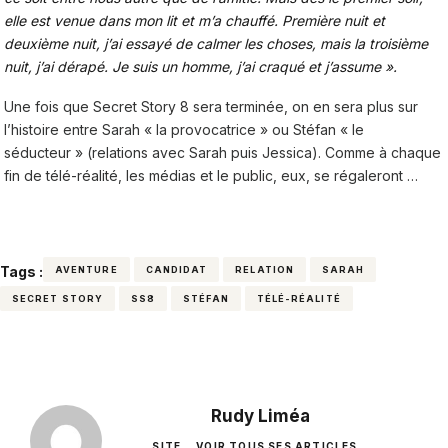
elle est venue dans mon lit et m’a chauffé. Première nuit et
deuxième nuit, j’ai essayé de calmer les choses, mais la troisième
nuit, j’ai dérapé. Je suis un homme, j’ai craqué et j’assume ».
Une fois que Secret Story 8 sera terminée, on en sera plus sur
l’histoire entre Sarah « la provocatrice » ou Stéfan « le
séducteur » (relations avec Sarah puis Jessica). Comme à chaque
fin de télé-réalité, les médias et le public, eux, se régaleront …
Tags :
AVENTURE
CANDIDAT
RELATION
SARAH
SECRET STORY
SS8
STÉFAN
TÉLÉ-RÉALITÉ
Rudy Liméa
SITE
VOIR TOUS SES ARTICLES