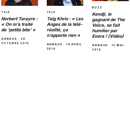
BUZZ
TELE
TELE
Kendji, le
Norbert Tarayre :
Taïg Khris : « Les
gagnant de The
« On m’a traité
Anges de la télé-
Voice, se fait
de ‘petite bite’ »
réalité, ça
humilier par
n’apporte rien »
Enora ! (Vidéo)
ARNAUD · 29
OCTOBRE 2015
ARNAUD · 14 AVRIL
ARNAUD · 13 MAI
2014
2014