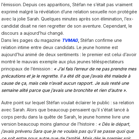
l’émission. Depuis ces apparitions, Stéfan ne s’était pas vraiment
exprimé malgré la révélation d’une relation sexuelle non protégée
avec la jolie Sarah. Quelques minutes après son élimination, l’ex-
candidat disait ne rien regretter de son aventure. Cependant, le
discours a aujourd’hui changé.
Dans les pages du magazine
TVMAG
,
Stéfan confirme une
relation intime entre deux candidats. Le jeune homme est
aujourd’hui animé de deux sentiments : le premier est celui d’avoir
montré le mauvais exemple aux plus jeunes téléspectateurs
principaux de l’émission :
« J’ai fais l’erreur de ne pas prendre mes
précautions et je le regrette. Il a été dit que j’avais été malade à
cause de ça, mais cela n’avait aucun rapport. Je suis resté une
semaine alité parce que j’avais une bronchite et rien d’autre ».
Autre point sur lequel Stéfan voulait éclairer le public : sa relation
avec Sarah. Alors que beaucoup pensaient qu’il s’était lancé à
corps perdu dans la quête de Sarah, le jeune homme livre une
version beaucoup moins glamour de l’histoire :
« Dès le départ,
j’avais prévenu Sara que je ne voulais pas qu’il se passe quoi que
ce soit entre nous autre que de l’amitié. Mais dès le premier soir,