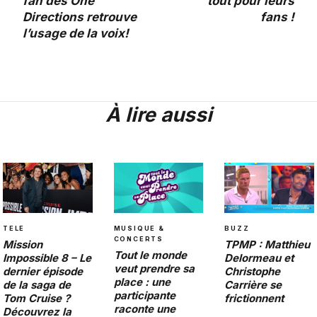
fan des One
tout pour leurs
Directions retrouve
fans !
l’usage de la voix!
À lire aussi
BUZZ
TELE
MUSIQUE &
CONCERTS
TPMP : Matthieu
Mission
Tout le monde
Delormeau et
Impossible 8 – Le
veut prendre sa
Christophe
dernier épisode
place : une
Carrière se
de la saga de
participante
frictionnent
Tom Cruise ?
raconte une
Découvrez la