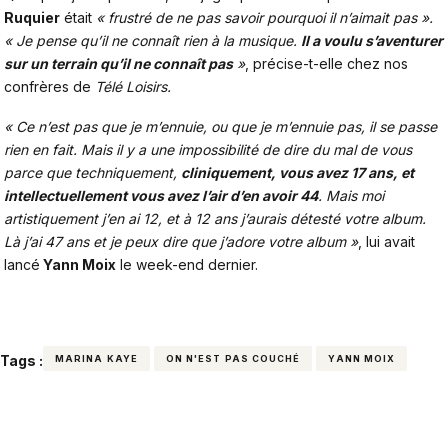
Ruquier
était
« frustré de ne pas savoir pourquoi il n’aimait pas ».
« Je pense qu’il ne connaît rien à la musique.
Il a voulu s’aventurer
sur un terrain qu’il ne connaît pas
»
, précise-t-elle chez nos
confrères de
Télé Loisirs.
« Ce n’est pas que je m’ennuie, ou que je m’ennuie pas, il se passe
rien en fait. Mais il y a une impossibilité de dire du mal de vous
parce que techniquement,
cliniquement, vous avez 17 ans, et
intellectuellement vous avez l’air d’en avoir 44
. Mais moi
artistiquement j’en ai 12, et à 12 ans j’aurais détesté votre album.
Là j’ai 47 ans et je peux dire que j’adore votre album »
, lui avait
lancé
Yann Moix
le week-end dernier.
Tags :
MARINA KAYE
ON N'EST PAS COUCHÉ
YANN MOIX