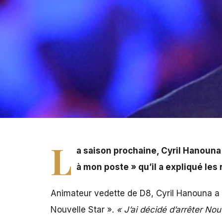
La saison prochaine, Cyril Hanouna ne présentera plus l
raisons de ce choix.
L
a saison prochaine, Cyril Hanouna
à mon poste » qu’il a expliqué les 
Animateur vedette de D8, Cyril Hanouna a u
Nouvelle Star ».
« J’ai décidé d’arrêter Nou