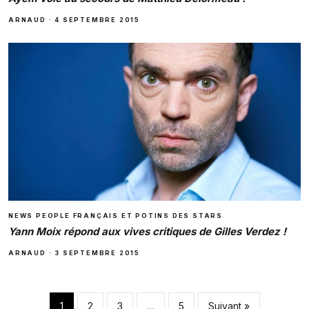
ARNAUD
·
4 SEPTEMBRE 2015
NEWS PEOPLE FRANÇAIS ET POTINS DES STARS
Yann Moix répond aux vives critiques de Gilles Verdez !
ARNAUD
·
3 SEPTEMBRE 2015
Pagination des pub
1
2
3
…
5
Suivant »