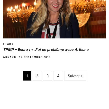
STARS
TPMP – Enora : « J’ai un problème avec Arthur »
ARNAUD
·
15 SEPTEMBRE 2015
Pagination des pub
1
2
3
4
Suivant »