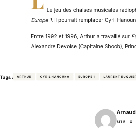
Le jeu des chaises musicales radiop
Europe 1
. Il pourrait remplacer Cyril Hanou
Entre 1992 et 1996, Arthur a travaillé sur
E
Alexandre Devoise (Capitaine Sboob), Prin
Tags :
ARTHUR
CYRIL HANOUNA
EUROPE 1
LAURENT RUQUIE
Arnaud
SITE
X