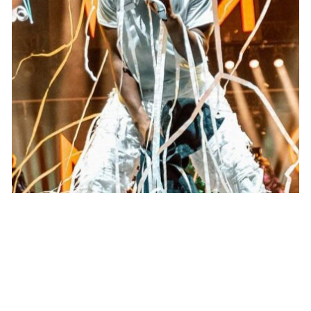
STARS
Séparation entre Gims et Demdem ? Voici
la vérité derrière la rumeur
JOSUÉ SOSSOU · 31 DÉCEMBRE 2024