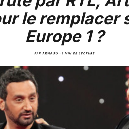
ruté par RTL, Ar
ur le remplacer 
Europe 1 ?
PAR
ARNAUD
·
1 MIN DE LECTURE