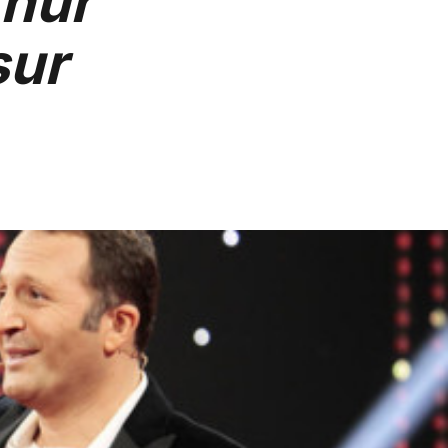
thur
sur