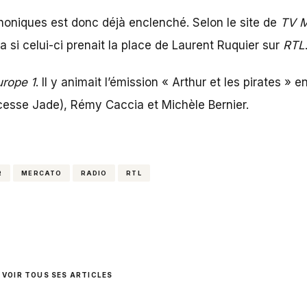
honiques est donc déjà enclenché. Selon le site de
TV M
na si celui-ci prenait la place de Laurent Ruquier sur
RTL
urope 1
. Il y animait l’émission « Arthur et les pirates » 
cesse Jade), Rémy Caccia et Michèle Bernier.
R
MERCATO
RADIO
RTL
VOIR TOUS SES ARTICLES