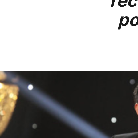
rec
po