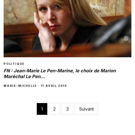
POLITIQUE
FN : Jean-Marie Le Pen-Marine, le choix de Marion
Maréchal Le Pen…
MARIE-MICHELLE
·
11 AVRIL 2015
Pagination des pub
1
2
3
Suivant