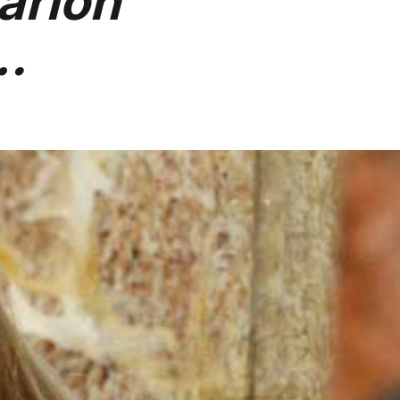
arion
…