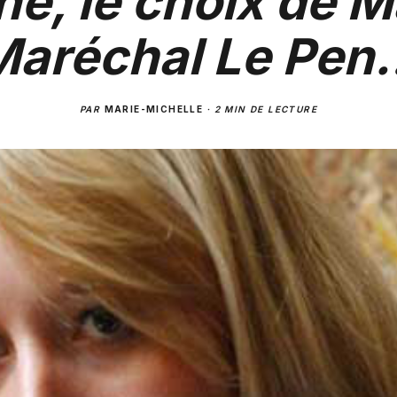
ne, le choix de M
Maréchal Le Pen
PAR
MARIE-MICHELLE
·
2 MIN DE LECTURE