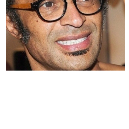
ACTU PEOPLE
Yannick Noah s’en prend au FN !
CHARLES L. · 4 MARS 2014