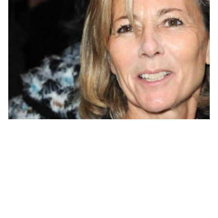
POLITIQUE
Zemmour et Bourdin s’attaquent à Claire
Chazal !
ARNAUD · 14 FÉVRIER 2014