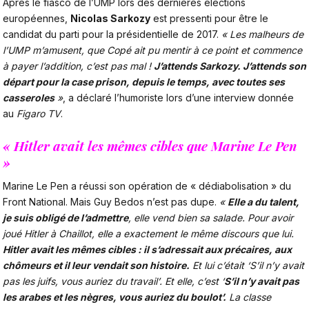
Après le fiasco de l’UMP lors des dernières élections
européennes,
Nicolas Sarkozy
est pressenti pour être le
candidat du parti pour la présidentielle de 2017.
« Les malheurs de
l’UMP m’amusent, que Copé ait pu mentir à ce point et commence
à payer l’addition, c’est pas mal !
J’attends Sarkozy. J’attends son
départ pour la case prison, depuis le temps, avec toutes ses
casseroles
»
, a déclaré l’humoriste lors d’une interview donnée
au
Figaro TV
.
« Hitler avait les mêmes cibles que Marine Le Pen
»
Marine Le Pen a réussi son opération de « dédiabolisation » du
Front National. Mais Guy Bedos n’est pas dupe.
«
Elle a du talent,
je suis obligé de l’admettre
, elle vend bien sa salade. Pour avoir
joué Hitler à Chaillot, elle a exactement le même discours que lui.
Hitler avait les mêmes cibles : il s’adressait aux précaires, aux
chômeurs et il leur vendait son histoire.
Et lui c’était ‘S’il n’y avait
pas les juifs, vous auriez du travail’. Et elle, c’est ‘
S’il n’y avait pas
les arabes et les nègres, vous auriez du boulot’.
La classe