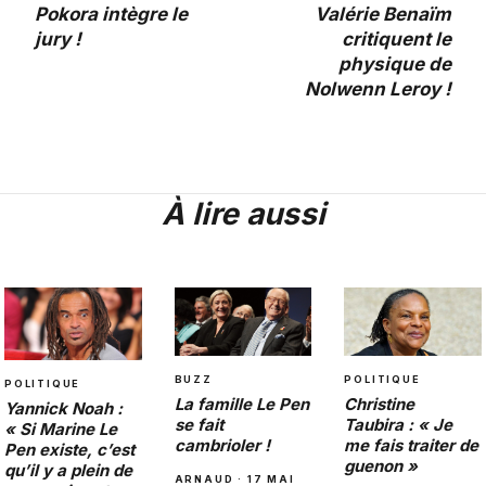
Pokora intègre le
Valérie Benaïm
jury !
critiquent le
physique de
Nolwenn Leroy !
À lire aussi
BUZZ
POLITIQUE
POLITIQUE
La famille Le Pen
Christine
Yannick Noah :
se fait
Taubira : « Je
« Si Marine Le
cambrioler !
me fais traiter de
Pen existe, c’est
guenon »
qu’il y a plein de
ARNAUD · 17 MAI