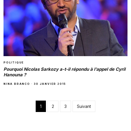
POLITIQUE
Pourquoi Nicolas Sarkozy a-t-il répondu à l’appel de Cyril
Hanouna ?
NINA BRANCO
·
30 JANVIER 2015
Pagination des pub
1
2
3
Suivant