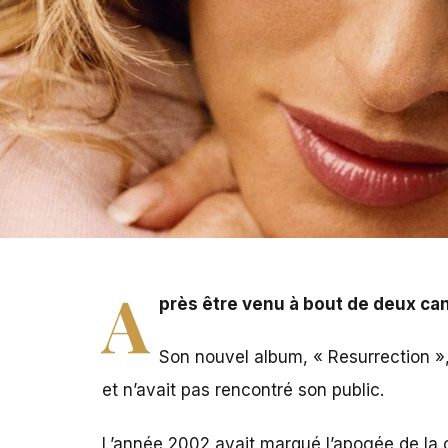
Après être venu à bout de deux cancers du sein en l'esp
A
près être venu à bout de deux can
Son nouvel album, « Resurrection », 
et n’avait pas rencontré son public.
L’année 2002 avait marqué l’apogée de la ca