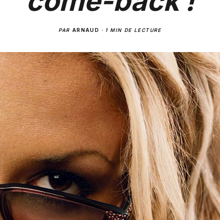
come-back !
PAR
ARNAUD
·
1 MIN DE LECTURE