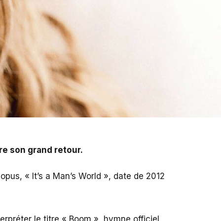
re son grand retour.
 opus, « It’s a Man’s World », date de 2012
rpréter le titre « Boom », hymne officiel