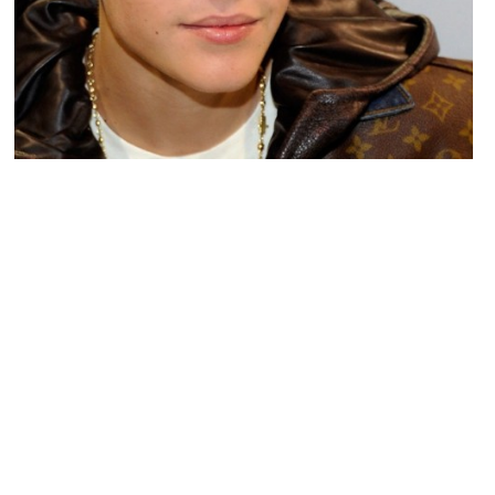
DERNIÈRES SORTIES
Loin de Selena, Justin Bieber confesse sa
solitude dans « Hard 2 face reality »
NINA BRANCO · 29 AVRIL 2014