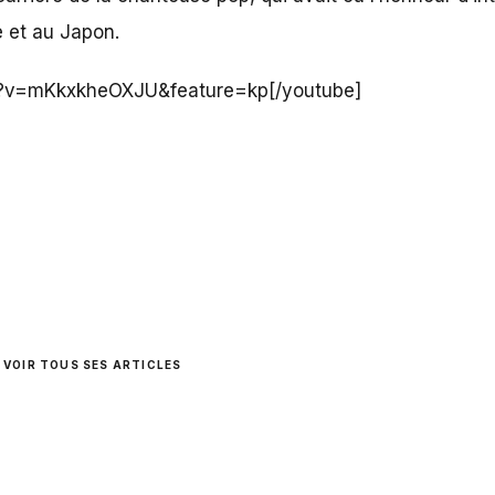
 et au Japon.
h?v=mKkxkheOXJU&feature=kp[/youtube]
VOIR TOUS SES ARTICLES