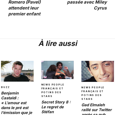
Romero (Pavel)
passée avec Miley
attendent leur
Cyrus
premier enfant
À lire aussi
NEWS PEOPLE
BUZZ
NEWS PEOPLE
FRANÇAIS ET
FRANÇAIS ET
Benjamin
POTINS DES
POTINS DES
STARS
Castaldi :
STARS
Secret Story 8 :
« L’amour est
Gad Elmaleh
Le regret de
dans le pré est
raillé sur Twitter
Stéfan
l’émission que je
après sa pub