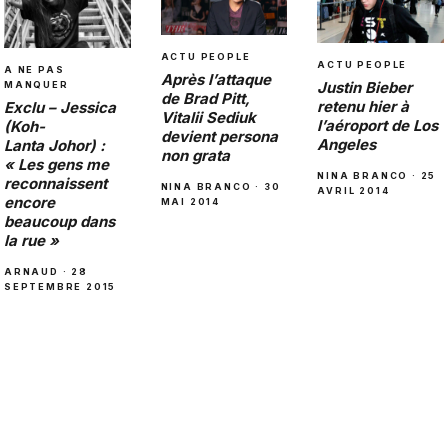
ACTU PEOPLE
ACTU PEOPLE
A NE PAS
Après l’attaque
Justin Bieber
MANQUER
de Brad Pitt,
retenu hier à
Exclu – Jessica
Vitalii Sediuk
l’aéroport de Los
(Koh-
devient persona
Angeles
Lanta Johor) :
non grata
« Les gens me
NINA BRANCO · 25
reconnaissent
NINA BRANCO · 30
AVRIL 2014
encore
MAI 2014
beaucoup dans
la rue »
ARNAUD · 28
SEPTEMBRE 2015