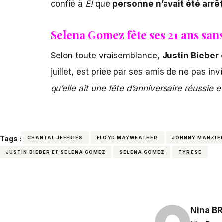
confié à
E!
que
personne n’avait été arrê
Selena Gomez fête ses 21 ans sans
Selon toute vraisemblance,
Justin Bieber
juillet, est priée par ses amis de ne pas in
qu’elle ait une fête d’anniversaire réussie et
Tags :
CHANTAL JEFFRIES
FLOYD MAYWEATHER
JOHNNY MANZIE
JUSTIN BIEBER ET SELENA GOMEZ
SELENA GOMEZ
TYRESE
Nina B