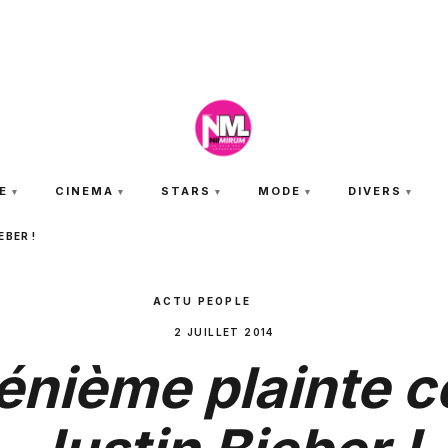
VENDREDI 7 AOÛT 2026
E
CINEMA
STARS
MODE
DIVERS
EBER !
ACTU PEOPLE
2 JUILLET 2014
énième plainte c