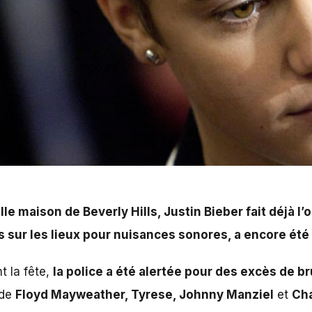
ls, Justin Bieber fait déjà l’objet de plusieurs plaintes
e mardi.
le maison de Beverly Hills,
Justin Bieber
fait déjà l’
s sur les lieux pour nuisances sonores, a encore été 
t la fête,
la police a été alertée pour des excès de br
 de
Floyd Mayweather
, Tyrese, Johnny Manziel
et
Cha