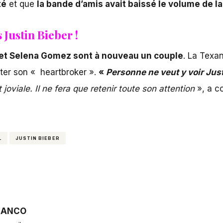
té
et que
la bande d’amis avait baissé le volume de l
 Justin Bieber !
 et Selena Gomez sont à nouveau un couple
.
La Texane
viter son « heartbroker ».
«
Personne ne veut y voir Just
 joviale. Il ne fera que retenir toute son attention
», a c
L
JUSTIN BIEBER
RANCO