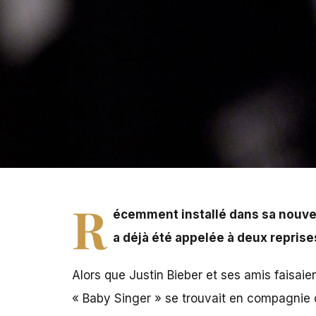
Récemment installé dans sa nouvelle maison de Beverly Hil
les lieux pour nuisances sonores, a encore été sollicité
R
écemment installé dans sa nouvel
a déjà été appelée à deux reprise
Alors que Justin Bieber et ses amis faisaien
« Baby Singer » se trouvait en compagnie