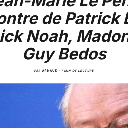
ean-Marie Le Pen
ontre de Patrick 
ick Noah, Madon
Guy Bedos
PAR
ARNAUD
·
1 MIN DE LECTURE