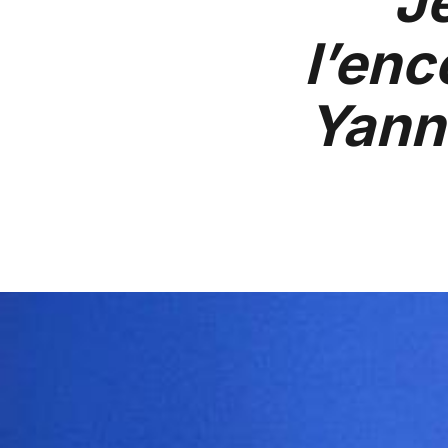
J
l’enc
Yann