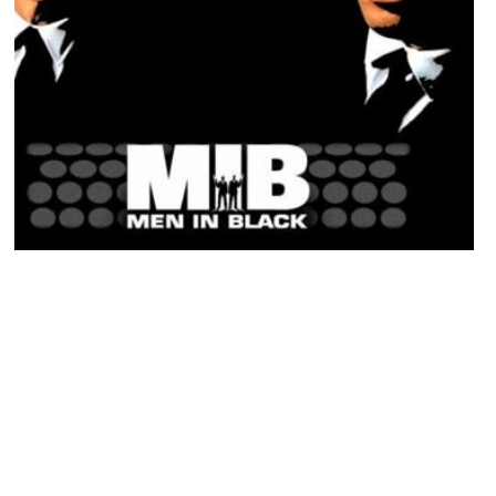
ACTU PEOPLE
Les auteurs de Men in Black 3 attaqués en
justice par un étudiant
NINA BRANCO · 16 JUIN 2014