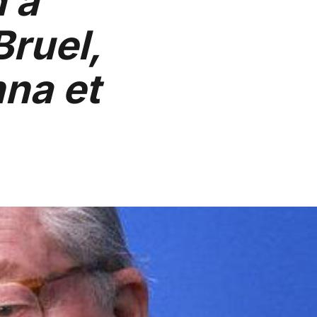
 à
Bruel,
na et