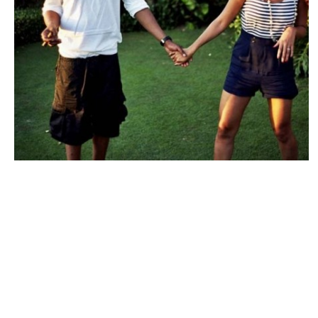
ACTU PEOPLE
Jay-Z et Beyoncé ont pris leurs distances !
ARNAUD · 4 JUIN 2014