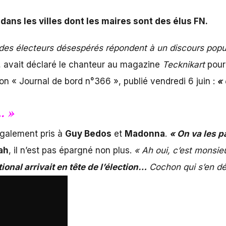
 dans les villes dont les maires sont des élus FN.
es électeurs désespérés répondent à un discours popul
, avait déclaré le chanteur au magazine
Tecknikart
pour 
n « Journal de bord n°366 », publié vendredi 6 juin :
« 
… »
 également pris à
Guy Bedos
et
Madonna
.
« On va les p
ah
, il n’est pas épargné non plus.
« Ah oui, c’est monsi
ional arrivait en tête de l’élection…
Cochon qui s’en dé