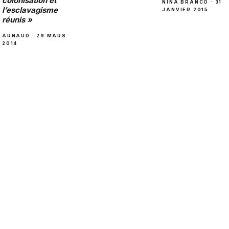
colonisation et
NINA BRANCO · 31
l’esclavagisme
JANVIER 2015
réunis »
ARNAUD · 29 MARS
2014