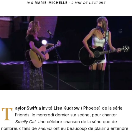
PAR
MARIE-MICHELLE
·
2 MIN DE LECTURE
T
aylor Swift
a invité
Lisa Kudrow
( Phoebe) de la série
Friends, le mercredi dernier sur scène, pour chanter
Smelly Cat
. Une célèbre chanson de la série que de
nombreux fans de
Friends
ont eu beaucoup de plaisir à entendre