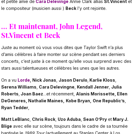
et petite amie de
Cara Delevinge
Annie Clark allias
St.Vincent
et
le compositeur (musicien aussi )
Beck
l’y ont rejointe.
… Et maintenant, John Legend,
St.Vincent et Beck
Juste au moment où vous vous dites que Taylor Swift n’a plus
d’amis célèbres à faire monter sur scène pendant ses derniers
concerts, c’est juste à ce moment qu’elle vous surprend avec des
stars aussi talentueuses et célèbres les unes que les autres.
On a vu
Lorde
, Nick Jonas
,
Jason Derulo
,
Karlie Kloss
,
Serena Williams
,
Cara Delevingne
,
Kendall Jenner
,
Julia
Roberts
,
Joan Baez
…et récemment,
Alanis Morissette, Ellen
DeGeneres, Nathalie Maines,
Kobe Bryan,
One Republic’s
,
Ryan Tedder
,
Matt LeBlanc
,
Chris Rock
,
Uzo Aduba
,
Sean O’Pry
et
Mary J.
Blige
avec elle sur scène, toujours dans le cadre de sa tournée
baptisée le
1989 Tour
(actuellement au Staples Center à Los