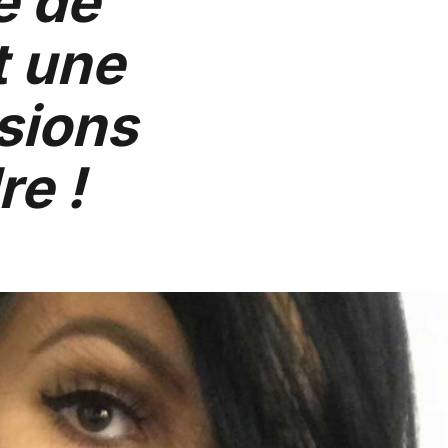
e de
t une
sions
re !