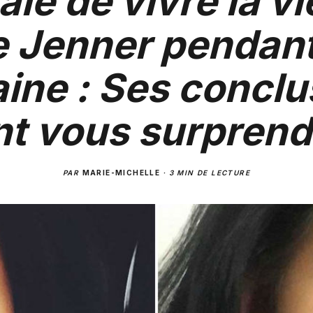
aie de vivre la vi
e Jenner pendan
ine : Ses conclu
t vous surprend
PAR
MARIE-MICHELLE
·
3 MIN DE LECTURE