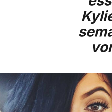
ess
Kyli
sema
von