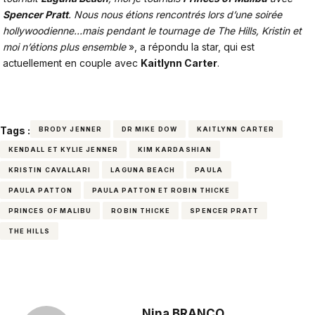
Spencer Pratt
. Nous nous étions rencontrés lors d’une soirée
hollywoodienne…mais pendant le tournage de The Hills, Kristin et
moi n’étions plus ensemble
», a répondu la star, qui est
actuellement en couple avec
Kaitlynn Carter
.
Tags :
BRODY JENNER
DR MIKE DOW
KAITLYNN CARTER
KENDALL ET KYLIE JENNER
KIM KARDASHIAN
KRISTIN CAVALLARI
LAGUNA BEACH
PAULA
PAULA PATTON
PAULA PATTON ET ROBIN THICKE
PRINCES OF MALIBU
ROBIN THICKE
SPENCER PRATT
THE HILLS
Nina BRANCO