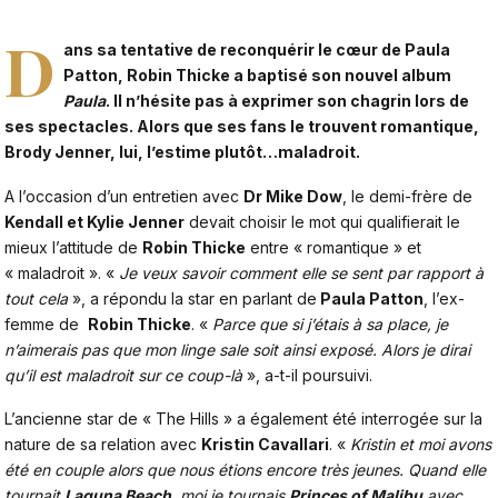
D
ans sa tentative de reconquérir le cœur de Paula
Patton, Robin Thicke a baptisé son nouvel album
Paula
. Il n’hésite pas à exprimer son chagrin lors de
ses spectacles. Alors que ses fans le trouvent romantique,
Brody Jenner, lui, l’estime plutôt…maladroit.
A l’occasion d’un entretien avec
Dr Mike Dow
, le demi-frère de
Kendall et
Kylie Jenner
devait choisir le mot qui qualifierait le
mieux l’attitude de
Robin Thicke
entre « romantique » et
« maladroit ». «
Je veux savoir comment elle se sent par rapport à
tout cela
», a répondu la star en parlant de
Paula Patton
, l’ex-
femme de
Robin Thicke
. «
Parce que si j’étais à sa place, je
n’aimerais pas que mon linge sale soit ainsi exposé. Alors je dirai
qu’il est maladroit sur ce coup-là
», a-t-il poursuivi.
L’ancienne star de « The Hills » a également été interrogée sur la
nature de sa relation avec
Kristin Cavallari
. «
Kristin et moi avons
été en couple alors que nous étions encore très jeunes. Quand elle
tournait
Laguna Beach
, moi je tournais
Princes of Malibu
avec