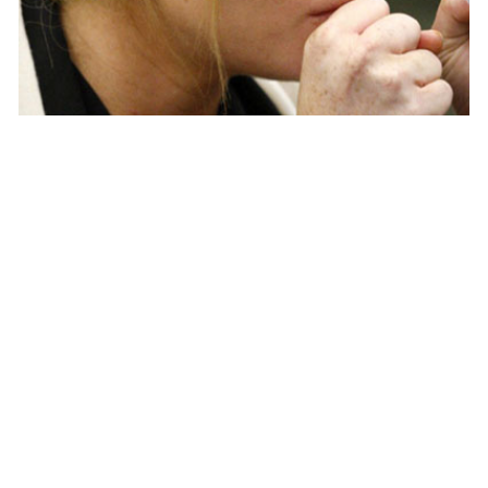
PEOPLE AMÉRICAINS
La mère de Lindsay Lohan vend les
affaires de sa fille !
MARIE-MICHELLE · 13 AVRIL 2015