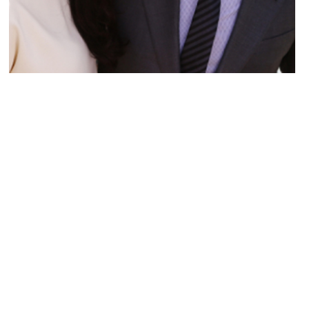
PEOPLE AMÉRICAINS
George Clooney et Amal Alamuddin prêts
à adopter un orphelin ?
NINA BRANCO · 19 NOVEMBRE 2014