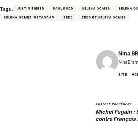
Tags :
JUSTIN BIEBER
PAUL RUDD
SELENA GOMEZ
SELENA GO
SELENA GOMEZ INSTAGRAM
ZEDD
ZEDD ET SELENA GOMEZ
Nina B
NinaBram
SITE
VO
ARTICLE PRÉCÉDENT
Michel Fugain :
contre François 