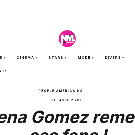
VENDREDI 7 AOÛT 2026
E
CINEMA
STARS
MODE
DIVERS
S !
PEOPLE AMÉRICAINS
31 JANVIER 2015
ena Gomez reme