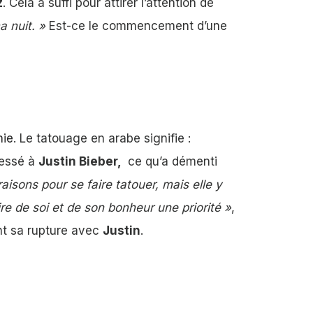
z
. Cela a suffi pour attirer l’attention de
a nuit. »
Est-ce le commencement d’une
hie
. Le tatouage en arabe signifie :
ressé à
Justin Bieber,
ce qu’a démenti
aisons pour se faire tatouer, mais elle y
re de soi et de son bonheur une priorité »
,
nt sa rupture avec
Justin
.