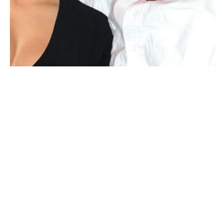
PEOPLE AMÉRICAINS
Kim et Kanye West font main basse sur la
maison de leur voisin !
NINA BRANCO · 30 DÉCEMBRE 2014