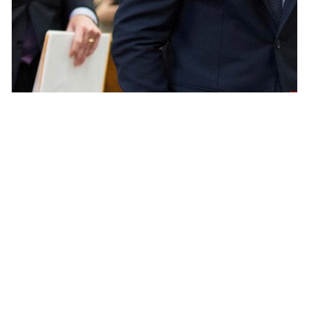
PEOPLE AMÉRICAINS
Shia Labeouf reçoit les félicitations du
juge !
NINA BRANCO · 25 NOVEMBRE 2014