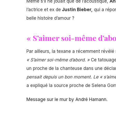
Même s’il ne jouait que de l’acoustique,
An
l’actrice et ex de
Justin Bieber
,
qui a répo
belle histoire d’amour ?
« S’aimer soi-même d’ab
Par ailleurs, la texane a récemment révél
« S’aimer soi-même d’abord. »
Ce tatouage
un proche de la chanteuse dans une déclar
pensait depuis un bon moment. Le « s’aimer 
a expliqué la source proche de Selena Gom
Message sur le mur
by
André Hamann
.