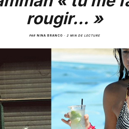
mman « tu me f
rougir… »
PAR
NINA BRANCO
·
2 MIN DE LECTURE