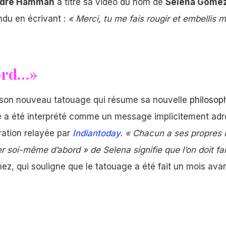
dre Hamman
a titré sa vidéo du nom de
Selena Gome
ndu en écrivant :
« Merci, tu me fais rougir et embellis m
ord…»
é son nouveau tatouage qui résume sa nouvelle
philosop
 a été interprété comme un message implicitement ad
ation relayée par
Indiantoday
. « Chacun a ses propres r
soi-même d’abord » de Selena signifie que l’on doit fai
ez, qui souligne que le tatouage a été fait un mois ava