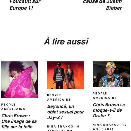
Foucault sur
cause de Justin
Europe 1 !
Bieber
À lire aussi
PEOPLE
PEOPLE
AMÉRICAINS
AMÉRICAINS
Chris Brown se
PEOPLE
Beyoncé, un
moque-t-il de
AMÉRICAINS
objet sexuel pour
Drake ?
Chris Brown :
Jay-Z !
Une image de sa
NINA BRANCO · 13
fille sur la toile
NINA BRANCO · 9
AOÛT 2014
JANVIER 2015