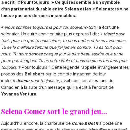
a écrit : « Pour toujours. » Ce qui ressemble à un symbole
d’un partenariat durable entre Selena et les « Selenators » ne
laisse pas ces derniers insensibles.
«
Nous sommes toujours là pour toi, souviens-toi
», a écrit une
selenator. Un autre commentaire plus expressif dit : «
Merci pour
tout, pour ce que tu nous aides, tu nous parles et tu es avec nous.
Tu es la meilleure femme que j’ai jamais connue. Tu es tout pour
nous. Tu nous donnes chaque jour le plus beau sourire que tu ne
peux pas imaginer. Tu es notre idole et nous sommes tes fans pour
toujours
. » Pour toujours ? Cette légende rappelle étrangement les
propos des
Beliebers
sur le compte Instagram de leur
idole. «
Jelena
pour toujour
s », avait commenté les fans du
Canadien à la suite d’un message qu’il a écrit à l’endroit de
Yovanna Ventura
.
Selena Gomez sort le grand jeu…
Aujourd’hui encore, la chanteuse de
Come & Get It
a posté une
photo très glamour d’elle sur le réseau social. Maquillage souligné,