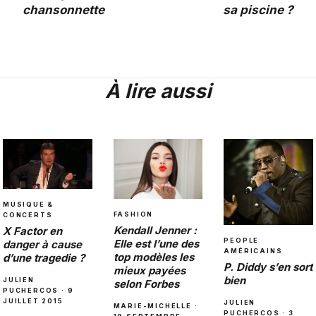
chansonnette
sa piscine ?
À lire aussi
MUSIQUE &
FASHION
CONCERTS
Kendall Jenner :
X Factor en
PEOPLE
Elle est l’une des
danger à cause
AMÉRICAINS
top modèles les
d’une tragedie ?
P. Diddy s’en sort
mieux payées
bien
JULIEN
selon Forbes
PUCHERCOS · 9
JUILLET 2015
JULIEN
MARIE-MICHELLE ·
PUCHERCOS · 3