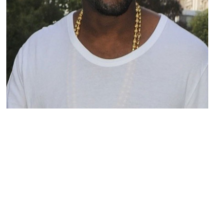
PEOPLE AMÉRICAINS
Une émission télé pour Kanye West !
MARIE-MICHELLE · 6 MAI 2015