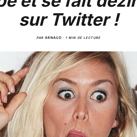
e et se fait déz
sur Twitter !
PAR
ARNAUD
·
1 MIN DE LECTURE