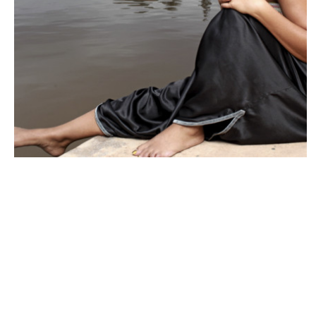
NEWS PEOPLE FRANÇAIS ET POTINS DES STARS
Amel Bent en guest dans un épisode
d’Alice Nevers !
ARNAUD · 22 FÉVRIER 2014