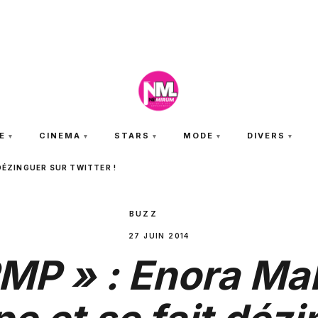
JEUDI 6 AOÛT 2026
E
CINEMA
STARS
MODE
DIVERS
DÉZINGUER SUR TWITTER !
BUZZ
27 JUIN 2014
MP » : Enora Ma