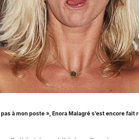
», Enora Malagré s'est encore fait remarquer. Certaineme
 pas à mon poste
»,
Enora Malagré
s’est encore fait