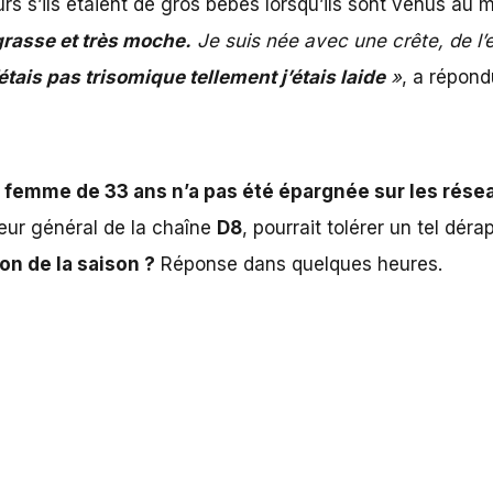
s s’ils étaient de gros bébés lorsqu’ils sont venus au
 grasse et très moche.
Je suis née avec une crête, de l’
ais pas trisomique tellement j’étais laide
»
, a répond
 femme de 33 ans n’a pas été épargnée sur les rése
cteur général de la chaîne
D8
, pourrait tolérer un tel dér
ion de la saison ?
Réponse dans quelques heures.